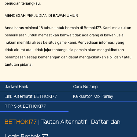
perjudian terjangkau.
MENCEGAH PERJUDIAN DI BAWAH UMUR
Anda harus minimal 18 tahun untuk bermain di Bethoki77. Kami melakukan
pemeriksaan untuk memastikan bahwa tidak ada orang di bawah usia
hukum memiliki akses ke situs game kami. Penyediaan informasi yang
tidak akurat atau tidak jujur tentang usia pemain akan mengakibatkan
perampasan setiap kemenangan dan dapat mengakibatkan sipil dan / atau
tuntutan pidana.
Jadwal Bank
Cara Betting
Link Alternatif BETHOKI77
Kalkulator Mix Parlay
RTP Slot BETHOKI77
BETHOKI77
| Tautan Alternatif | Daftar dan
Login Bethoki77